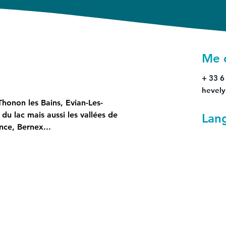
Me 
+ 33 6
hevel
 Thonon les Bains, Evian-Les-
 du lac mais aussi les vallées de 
Lan
ce, Bernex...