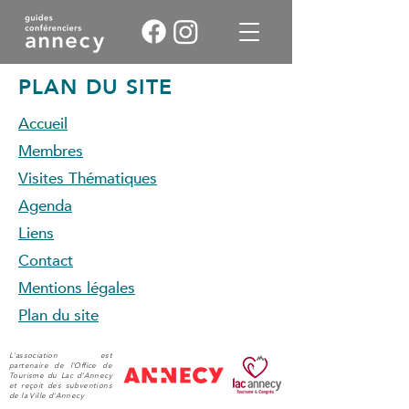
PLAN DU SITE
Accueil
Membres
Visites Thématiques
Agenda
Liens
Contact
Mentions légales
Plan du site
L'association est
partenaire de l'Office de
Tourisme du Lac d'Annecy
et reçoit des subventions
de la Ville d'Annecy